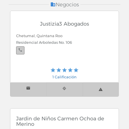
Joyerias
Negocios
Juegos Infantiles
Justizia3 Abogados
Jugos de Frutas y Concentrados
Chetumal, Quintana Roo
Residencial Arboledas No. 106
Jugueterias
Juguetes y Juegos Infantiles
1 Calificación
Jardin de Niños Carmen Ochoa de
Merino