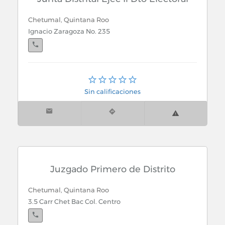
Chetumal, Quintana Roo
Ignacio Zaragoza No. 235
Cozumel, Quintana Roo
Calle 11 Sur X 65 Av. Esquina Col. Independencia
Sin calificaciones
Juzgado Primero de Distrito
Chetumal, Quintana Roo
3.5 Carr Chet Bac Col. Centro