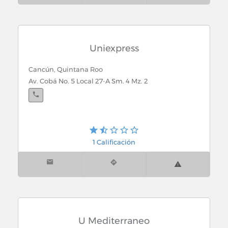
Cancún, Quintana Roo
Suc. Cancun Mall: Sm. 228 Mz. 22 Lt. 1 Local 61 y 62 x
Av. Circuito Vial y Av. Costa Maya
Uniexpress
Cancún, Quintana Roo
Av. Cobá No. 5 Local 27-A Sm. 4 Mz. 2
Playa del Carmen, Quintana Roo
Av. Juarez S/N Local 2 x 25 y 30 Col. Centro
1 Calificación
U Mediterraneo