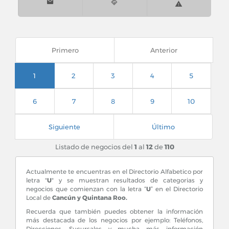
Primero
Anterior
1
2
3
4
5
6
7
8
9
10
Siguiente
Último
Listado de negocios del
1
al
12
de
110
Actualmente te encuentras en el Directorio Alfabetico por
letra "
U
" y se muestran resultados de categorias y
negocios que comienzan con la letra “
U
” en el Directorio
Local de
Cancún y Quintana Roo.
Recuerda que también puedes obtener la información
más destacada de los negocios por ejemplo: Teléfonos,
Direcciones, Sucursales y mucha más información