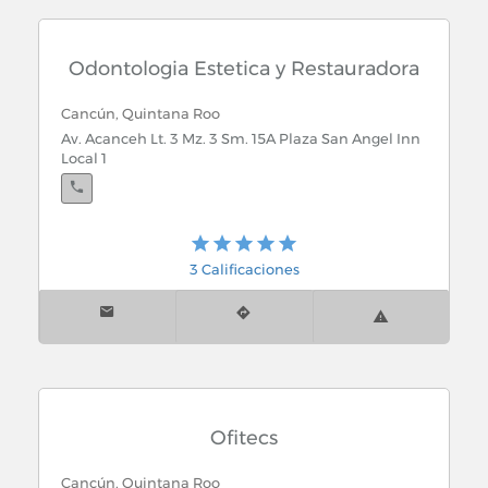
Chetumal, Quintana Roo
Odontologia Estetica y Restauradora
Sucursal Centro: Av. Juarez No. 95 Planta Baja, entre
Av. Plutarco Elias Calles y Calle Ignacio Zaragoza
Cancún, Quintana Roo
Av. Acanceh Lt. 3 Mz. 3 Sm. 15A Plaza San Angel Inn
Local 1
Chetumal, Quintana Roo
Sucursal Multiplaza: Av. Constituyente 74, Local 47 x
Av. Territorio Federal y Tomas Aznar, Multiplaza.
3 Calificaciones
Chetumal, Quintana Roo
Sucursal Wallmart: Av. Insurgente Int. Plaza Bahia
Local 5
Ofitecs
Cancún, Quintana Roo