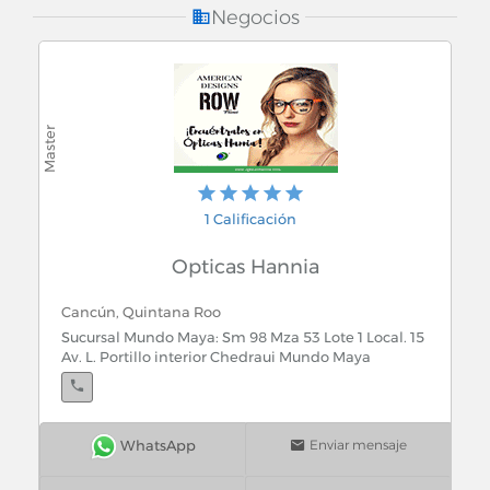
Oftalmologos
Negocios
Oncologos y Cancerologia
Operadores de Excursiones Locales
Operadores Logisticos
1 Calificación
Opticas
Opticas Hannia
Organismos Descentralizados y Empresas de
Participación Estatal
Cancún, Quintana Roo
Organizaciones Auxiliares de Crédito
Sucursal Mundo Maya: Sm 98 Mza 53 Lote 1 Local. 15
Av. L. Portillo interior Chedraui Mundo Maya
Orquestas y Conjuntos Musicales
Ortopedistas
Enviar mensaje
Cancún, Quintana Roo
Suc. Kabah Chedraui Selecto Sm-36 Mz-01 L-02