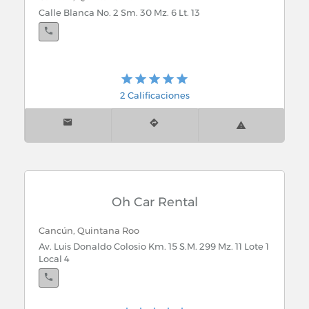
Cozumel, Quintana Roo
Calle Blanca No. 2 Sm. 30 Mz. 6 Lt. 13
Sucursal Plaza Cristal Cozumel: Int. Plaza Cristal
Chedraui Locales 6,7 y 8.
Cozumel, Quintana Roo
2 Calificaciones
Sucursal Plaza Oriente Cozumel: Av. Benito Juarez x
Av. 115 y Av. 120
Playa del Carmen, Quintana Roo
Oh Car Rental
Sucursal Centro Maya: Calle 41 Sur Mzn. 355 Local 12
x Calle 50 Federal y Diag. 80 Sur
Cancún, Quintana Roo
Av. Luis Donaldo Colosio Km. 15 S.M. 299 Mz. 11 Lote 1
Local 4