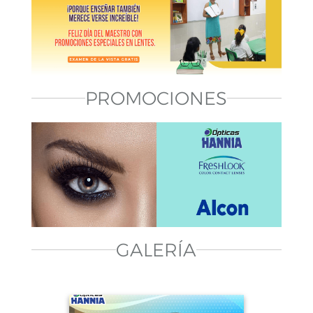
ELABORACION DE RECETAS MEDICAS
Cancún, Quintana Roo
Sucursal Villas del Mar: Av. Kabah Esq. con
Av. Tules, Local E-15 Int. Multiplaza Villas
del Mar
PROMOCIONES
Chetumal, Quintana Roo
Sucursal Centro: Av. Juarez No. 95 Planta
Baja, entre Av. Plutarco Elias Calles y Calle
Ignacio Zaragoza
GALERÍA
Chetumal, Quintana Roo
Sucursal Multiplaza: Av. Constituyente 74,
Local 47 x Av. Territorio Federal y Tomas
Aznar, Multiplaza.