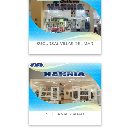
Chetumal, Quintana Roo
Sucursal Wallmart: Av. Insurgente Int.
Plaza Bahia Local 5
SUCURSAL VILLAS DEL MAR
Cozumel, Quintana Roo
Sucursal Plaza Cristal Cozumel: Int. Plaza
Cristal Chedraui Locales 6,7 y 8.
Cozumel, Quintana Roo
Sucursal Plaza Oriente Cozumel: Av.
SUCURSAL KABAH
Benito Juarez x Av. 115 y Av. 120