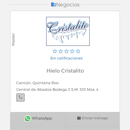
Herramientas
Negocios
Herramientas en General
Herrerias
Hidroneumaticos
Sin calificaciones
Hielo
Hielo Cristalito
Hogar
Cancún, Quintana Roo
Hojalateria y Pintura
Central de Abastos Bodega 3 S.M. 301 Mza. 4
Homeopaticas (Farmacias)
Hospitales
Enviar mensaje