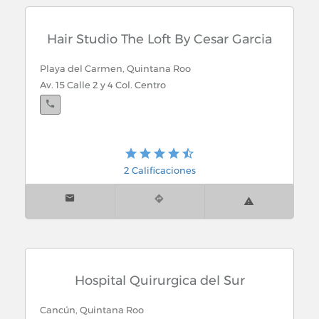
Hair Studio The Loft By Cesar Garcia
Playa del Carmen, Quintana Roo
Playa del Carmen, Quintana Roo
Carretera Federal Esq. Av. 32 Col. Ejido Playa del
Av. 15 Calle 2 y 4 Col. Centro
Carmen
Cancún, Quintana Roo
Av. Bonampak Mz. 2 Sección C Lote 3 y 4
2 Calificaciones
Hospital Quirurgica del Sur
Cancún, Quintana Roo