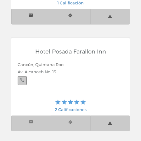
1 Calificación
Honda Montejo: Prolg. Paseo Montejo 296, Calle 6,
Diag. Col. Gonzalo Guerrero
Ciudad del Carmen, Campeche
Hoda del Golfo: Calle 56 s/n Paseos del Mar, Prolg.
Hotel Posada Farallon Inn
Playa Nte.
Cancún, Quintana Roo
Av. Alcanceh No. 13
San Francisco de Campeche, Campeche
Honda Bahia: Av. Roman Piña s/n x Jeronimo Poster
Area Ah-Kim-Pech
2 Calificaciones
Cancún, Quintana Roo
Matriz Honda Caribe: Av. Xcaret con Av. Palenque
S.M. 36 Mza. 2