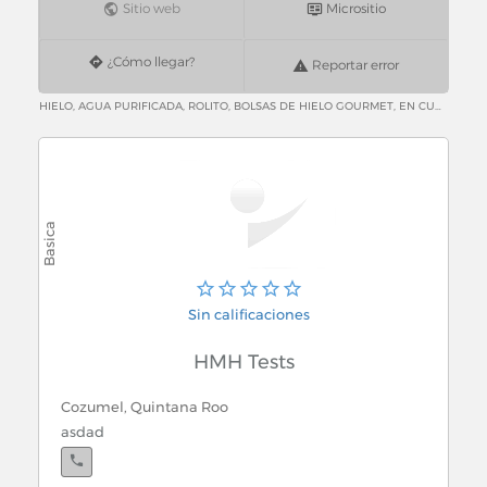
Hoteles
Sitio web
Micrositio
Hoteles 1 Estrella
¿Cómo llegar?
Reportar error
HIELO, AGUA PURIFICADA, ROLITO, BOLSAS DE HIELO GOURMET, EN CUBOS, GARRAFONES DE AGUA, FABRICAS DE HIELO
Hoteles 2 Estrellas
Hoteles 3 Estrellas
Hoteles 4 Estrellas
Hoteles 5 Estrellas
Sin calificaciones
Hoteles de Tiempo Compartido
HMH Tests
Hoteles Gran Turismo
Cozumel, Quintana Roo
asdad
Hoteles para Perros