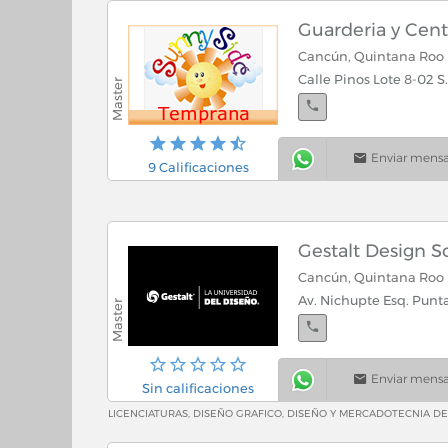
Guarderia y Cen
Cancún, Quintana Roo
Calle Pinos Lote 8-02 
Enviar mensa
9 Calificaciones
Gestalt Design S
Cancún, Quintana Roo
Av. Nichupte Esq. Punta
Enviar mensa
Sin calificaciones