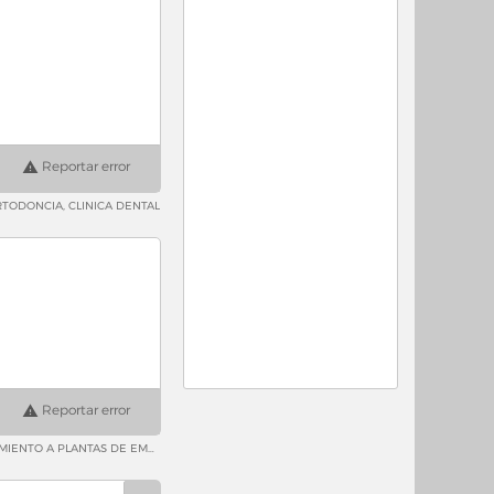
Reportar error
RTODONCIA, CLINICA DENTAL
Reportar error
PROYECTO, INSTALACION Y SERVICIO MANTENIMIENTO PREVENTIVO Y CORRECTIVO EN REFRIGERACION Y AIRE ACONDICIONADO PROCESO DE MANTENIMIENTO A PLANTAS DE EMERGENCIA *INICIO / FIN* INSTALACION DE CAMARAS FRIGORIFICAS INSTALACION DE AIRES E IMPERMEABILIZACION