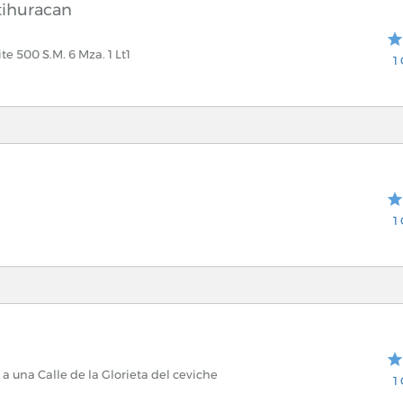
tihuracan
e 500 S.M. 6 Mza. 1 Lt1
1
1
 a una Calle de la Glorieta del ceviche
1