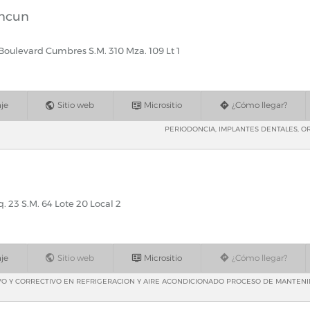
ncun
 Boulevard Cumbres S.M. 310 Mza. 109 Lt 1
je
Sitio web
Micrositio
¿Cómo llegar?
PERIODONCIA, IMPLANTES DENTALES, O
q. 23 S.M. 64 Lote 20 Local 2
je
Sitio web
Micrositio
¿Cómo llegar?