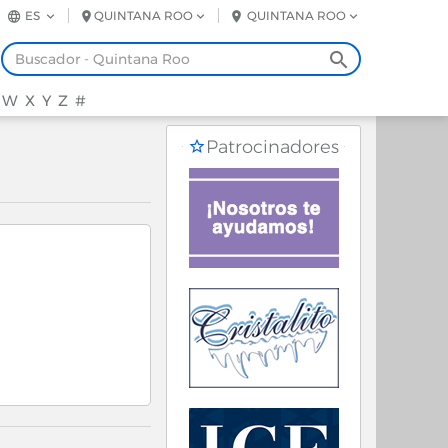
ES
QUINTANA ROO
QUINTANA ROO
W
X
Y
Z
#
Patrocinadores