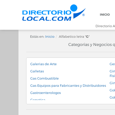
INICIO
Directorio A
Estás en:
Inicio
Alfabetico letra "
G
"
Categorias y Negocios 
Galerias de Arte
Ges
Galletas
Gim
Fis
Gas Combustible
Gi
Gas Equipos para Fabricantes y Distribuidores
Go
Gastroenterologos
Gob
Genetica