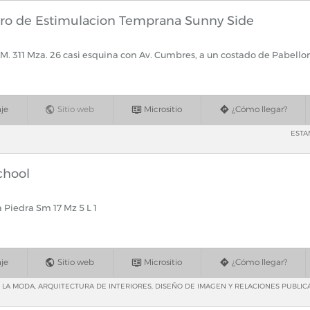
tro de Estimulacion Temprana Sunny Side
S.M. 311 Mza. 26 casi esquina con Av. Cumbres, a un costado de Pabel
je
Sitio web
Micrositio
¿Cómo llegar?
ESTA
chool
 Piedra Sm 17 Mz 5 L 1
je
Sitio web
Micrositio
¿Cómo llegar?