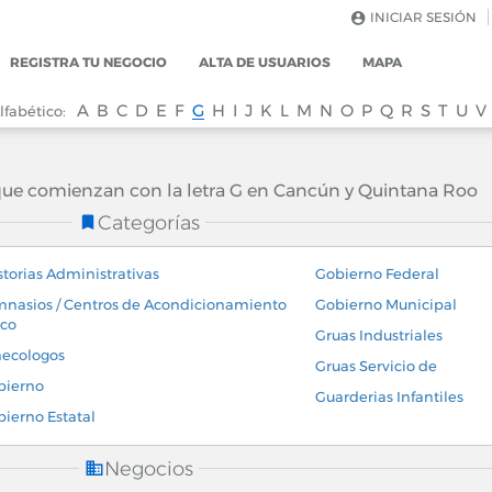
INICIAR SESIÓN
REGISTRA TU NEGOCIO
ALTA DE USUARIOS
MAPA
A
B
C
D
E
F
G
H
I
J
K
L
M
N
O
P
Q
R
S
T
U
V
lfabético:
que comienzan con la letra G en Cancún y Quintana Roo
Categorías
torias Administrativas
Gobierno Federal
nasios / Centros de Acondicionamiento
Gobierno Municipal
ico
Gruas Industriales
necologos
Gruas Servicio de
bierno
Guarderias Infantiles
ierno Estatal
Negocios