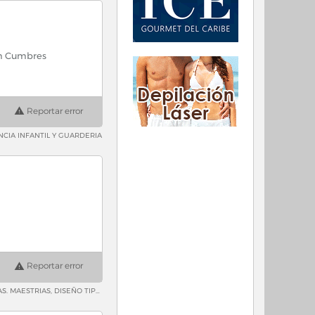
lon Cumbres
Reportar error
NCIA INFANTIL Y GUARDERIA
Reportar error
LICENCIATURAS, DISEÑO GRAFICO, DISEÑO Y MERCADOTECNIA DE LA MODA, ARQUITECTURA DE INTERIORES, DISEÑO DE IMAGEN Y RELACIONES PUBLICAS. MAESTRIAS, DISEÑO TIPOGRAFICO, DISEÑO EDITORIAL, ENSEÑANZA Y APRENDIZAJE DEL IDIOMA INGLES DIPLOMADOS, INTERIORISMO, DISEÑO DE MODA E IMAGEN, IMAGEN EJECUTIVA, DISEÑO Y GESTION DE MARCA, DISEÑA TU IMAGEN, MODELADO Y ANIMACION 3D