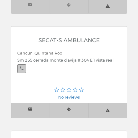
Sur Centro
Playa del Carmen, Quintana Roo
Av. juarez S/n esq. Calle 25 NorteAv.Juarez, Playa del
SECAT-S AMBULANCE
Carmen
Cancún, Quintana Roo
Sm 255 cerrada monte clavija # 304 E 1 vista real
Tulum, Quintana Roo
Av. Coba S/n, aun costado de la Estación de
No reviews
Isla Mujeres, Quintana Roo
Mz 160, Lt 4 Colonia La Gloria