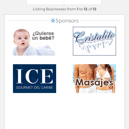
Listing Businesses from
1
to
12
of
12
Sponsors