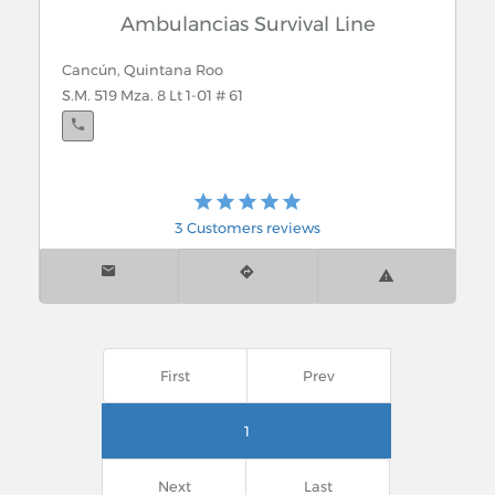
Cozumel, Quintana Roo
Ambulancias Survival Line
Delegación Nueva.- Proxima apertura Sur Av. 65 Sur
y Calle 25 Sur
Cancún, Quintana Roo
S.M. 519 Mza. 8 Lt 1-01 # 61
Chetumal, Quintana Roo
Av. Heroes de Chapultepec No. 239 esq.
Independencia
3 Customers reviews
Felipe Carrillo Puerto, Quintana Roo
Av. Constituyentes entre 75 y colonia Jesus Martinez
Ross
First
Prev
Chetumal, Quintana Roo
1
Carreterra Ingenio Chetumal Km. 1 Poblado Javier
Rojo Gomez, Othon P
Next
Last