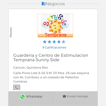
Gas Equipos para Fabricantes y Distribuidores
Negocios
Gastroenterologos
Genetica
Gestorias Administrativas
9 Calificaciones
Gimnasios / Centros de Acondicionamiento Fisico
Guarderia y Centro de Estimulacion
Temprana Sunny Side
Ginecologos
Cancún, Quintana Roo
Gobierno
Calle Pinos Lote 8-02 S.M. 311 Mza. 26 casi esquina
con Av. Cumbres, a un costado de Pabellon
Cumbres
Gobierno Estatal
Gobierno Federal
Enviar mensaje