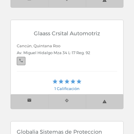
Glaass Crsital Automotriz
Cancún, Quintana Roo
Av. Miguel Hidalgo Mza 34 L-17 Reg. 92
Cancún, Quintana Roo
Av. Nichupte Sm. 516 Mza 17 Lt. 16
1 Calificación
Globalia Sistemas de Proteccion