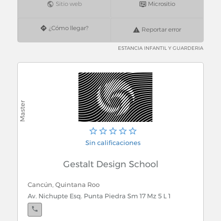
Gobierno Municipal
Sitio web
Micrositio
Gruas Industriales
¿Cómo llegar?
Reportar error
ESTANCIA INFANTIL Y GUARDERIA
Gruas Servicio de
Guarderias Infantiles
Sin calificaciones
Gestalt Design School
Cancún, Quintana Roo
Av. Nichupte Esq. Punta Piedra Sm 17 Mz 5 L 1