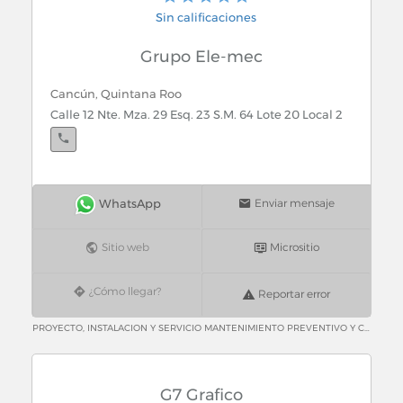
Sin calificaciones
Grupo Ele-mec
Cancún, Quintana Roo
Calle 12 Nte. Mza. 29 Esq. 23 S.M. 64 Lote 20 Local 2
Enviar mensaje
Sitio web
Micrositio
¿Cómo llegar?
Reportar error
PROYECTO, INSTALACION Y SERVICIO MANTENIMIENTO PREVENTIVO Y CORRECTIVO EN REFRIGERACION Y AIRE ACONDICIONADO PROCESO DE MANTENIMIENTO A PLANTAS DE EMERGENCIA *INICIO / FIN* INSTALACION DE CAMARAS FRIGORIFICAS INSTALACION DE AIRES E IMPERMEABILIZACION
G7 Grafico