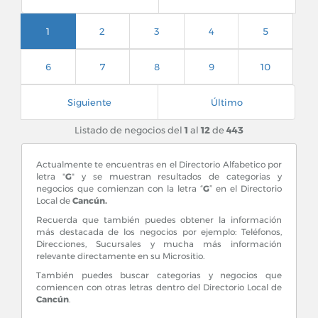
1
2
3
4
5
6
7
8
9
10
Siguiente
Último
Listado de negocios del
1
al
12
de
443
Actualmente te encuentras en el Directorio Alfabetico por
letra "
G
" y se muestran resultados de categorias y
negocios que comienzan con la letra “
G
” en el Directorio
Local de
Cancún.
Recuerda que también puedes obtener la información
más destacada de los negocios por ejemplo: Teléfonos,
Direcciones, Sucursales y mucha más información
relevante directamente en su Micrositio.
También puedes buscar categorias y negocios que
comiencen con otras letras dentro del Directorio Local de
Cancún
.