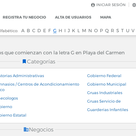
INICIAR SESIÓN
REGISTRA TU NEGOCIO
ALTA DE USUARIOS
MAPA
A
B
C
D
E
F
G
H
I
J
K
L
M
N
O
P
Q
R
S
T
U
V
lfabético:
os que comienzan con la letra G en Playa del Carmen
Categorías
torias Administrativas
Gobierno Federal
nasios / Centros de Acondicionamiento
Gobierno Municipal
ico
Gruas Industriales
necologos
Gruas Servicio de
bierno
Guarderias Infantiles
ierno Estatal
Negocios