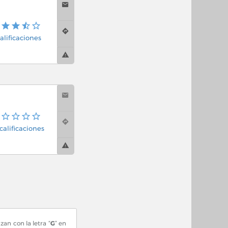
alificaciones
calificaciones
an con la letra “
G
” en