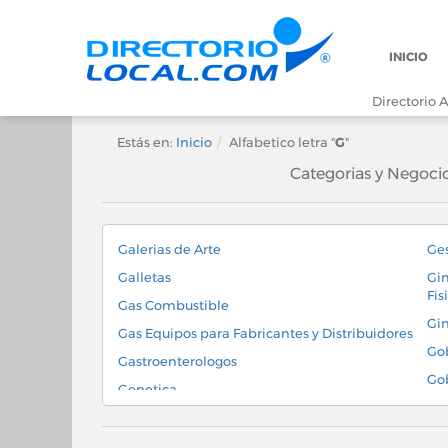
INICIO
Directorio A
Estás en:
Inicio
Alfabetico letra "
G
"
Categorias y Negoci
Galerias de Arte
Ges
Galletas
Gim
Fis
Gas Combustible
Gi
Gas Equipos para Fabricantes y Distribuidores
Go
Gastroenterologos
Gob
Genetica