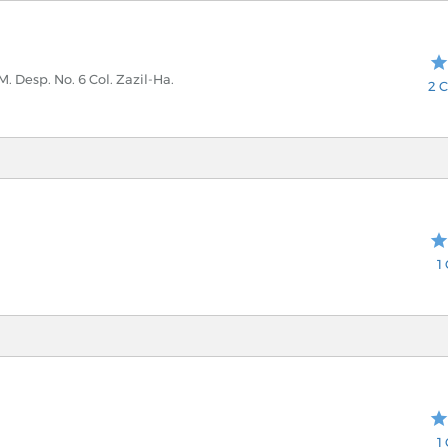
. Desp. No. 6 Col. Zazil-Ha.
2 C
1
1