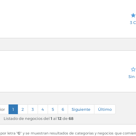
3 C
Sin 
ior
1
2
3
4
5
6
Siguiente
Último
Listado de negocios del
1
al
12
de
68
or letra "
G
" y se muestran resultados de categorias y negocios que comienz