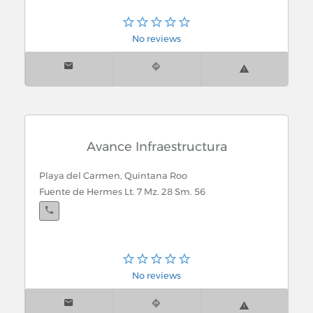
Cancún, Quintana Roo
Av. Nader 148 Desp. 105 Sm. 3 Col. Centro
No reviews
Avance Infraestructura
Playa del Carmen, Quintana Roo
Fuente de Hermes Lt. 7 Mz. 28 Sm. 56
No reviews