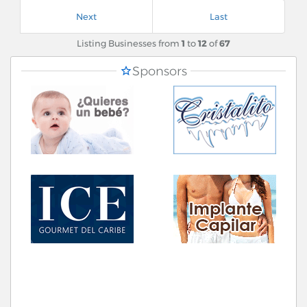
Next
Last
Listing Businesses from
1
to
12
of
67
Sponsors