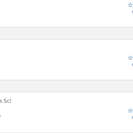
s Scl
 Beach
a