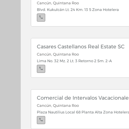
Cancún, Quintana Roo
Blvd. Kukulcán Lt. 24 Km. 13 5 Zona Hotelera
Cancún, Quintana Roo
Hotel Tucancun Beach Col. Z. Hotelera
Casares Castellanos Real Estate SC
Cancún, Quintana Roo
Lima No. 32 Mz. 2 Lt. 3 Retorno 2 Sm. 2-A
Cancún, Quintana Roo
Blvd. Kukucán Lt. 24 Km. 13.5 Zona Hotelera
Comercial de Intervalos Vacacionale
Cancún, Quintana Roo
Cancún, Quintana Roo
Kukulcán Lt. 24 Km. 13. 5 Zona H. Hotel tucancun
Plaza Nautilius Local 68 Planta Alta Zona Hoteler