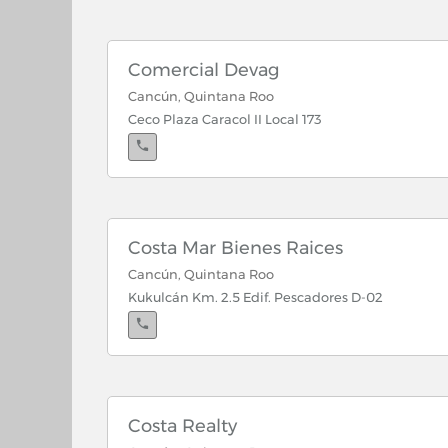
Cancún, Quintana Roo
Kukulcán Km. 13. 5 Lt. 29
Comercial Devag
Cancún, Quintana Roo
Ceco Plaza Caracol II Local 173
Cancún, Quintana Roo
Antilope Sm. 20 No. 15 y 17 Depto. 7
Cancún, Quintana Roo
Reno No. 36 Sm. 20 Mz. 19 Lt. 11
Costa Mar Bienes Raices
Cancún, Quintana Roo
Cancún, Quintana Roo
Reto Antilope No. 15 Mz. 23 Sm. 20
Kukulcán Km. 2.5 Edif. Pescadores D-02
Costa Realty