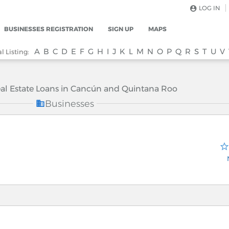
LOG IN
BUSINESSES REGISTRATION
SIGN UP
MAPS
A
B
C
D
E
F
G
H
I
J
K
L
M
N
O
P
Q
R
S
T
U
V
 Listing:
al Estate Loans in Cancún and Quintana Roo
Businesses