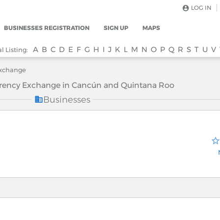
LOG IN
BUSINESSES REGISTRATION
SIGN UP
MAPS
A
B
C
D
E
F
G
H
I
J
K
L
M
N
O
P
Q
R
S
T
U
V
 Listing:
Exchange
rrency Exchange in Cancún and Quintana Roo
Businesses