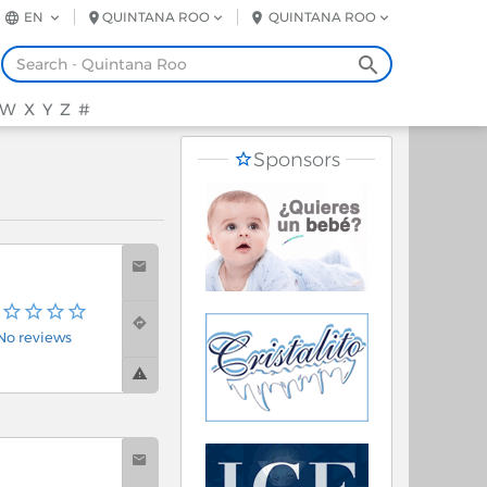
EN
QUINTANA ROO
QUINTANA ROO
W
X
Y
Z
#
Sponsors
No reviews