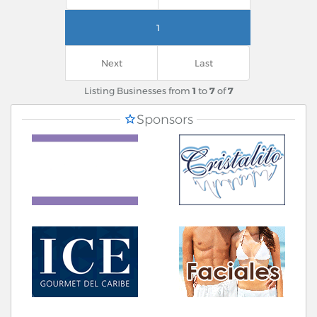
1
Next
Last
Listing Businesses from
1
to
7
of
7
Sponsors