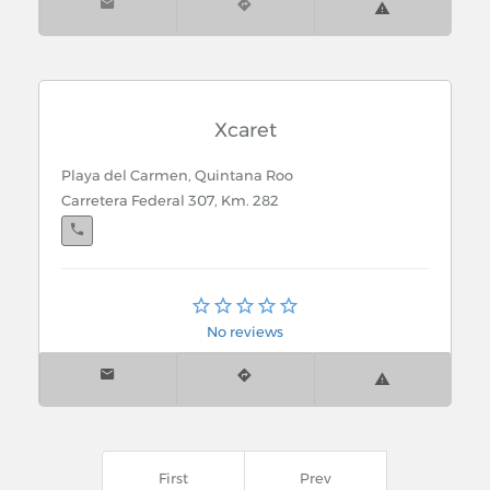
Xcaret
Playa del Carmen, Quintana Roo
Carretera Federal 307, Km. 282
Cancún, Quintana Roo
Av. Tulum # 290 Sm. 8 Mza 3 Lt 2 Esq. con Blvd.
No reviews
Pioneros
First
Prev