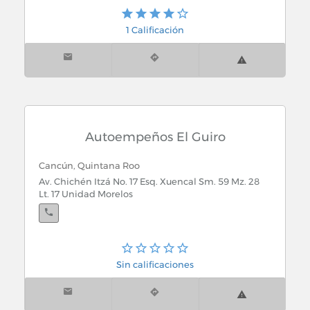
Playa del Carmen, Quintana Roo
Av. Juárez y 55 Av. Col. Ejidal
1 Calificación
Playa del Carmen, Quintana Roo
30 Av. Calle 18 Col. G. Guerrero
Autoempeños El Guiro
Cancún, Quintana Roo
Playa del Carmen, Quintana Roo
Av. Chichén Itzá No. 17 Esq. Xuencal Sm. 59 Mz. 28
30 Av. Calle 42 Col. Zazil-Ha
Lt. 17 Unidad Morelos
Playa del Carmen, Quintana Roo
Sin calificaciones
Av. Mision del Carmen Lte 02 Col. Nueva Creación