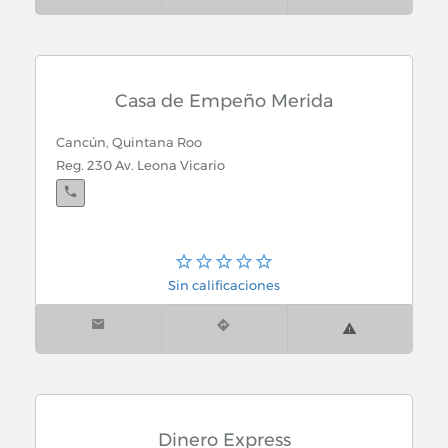
Cancún, Quintana Roo
El Peje De La 94: Av. 107 Mz. 51 Lote 05 Región 94
Casa de Empeño Merida
Cancún, Quintana Roo
Reg. 230 Av. Leona Vicario
Cancún, Quintana Roo
El Cerrito Bonfil: Luis Echeverria Alvarez S.M. 308
Lote 4 Local J esq. Miguel Hidalgo
Sin calificaciones
Cancún, Quintana Roo
El Cerrito Talleres: Av. Puerto Juarez Mz. 124 Lote 1
esq. Av. 107 Región 94
Dinero Express