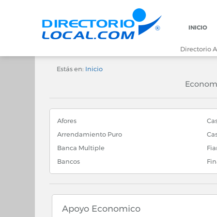
INICIO
Directorio A
Estás en:
Inicio
Economi
Afores
Ca
Arrendamiento Puro
Ca
Banca Multiple
Fia
Bancos
Fin
Apoyo Economico