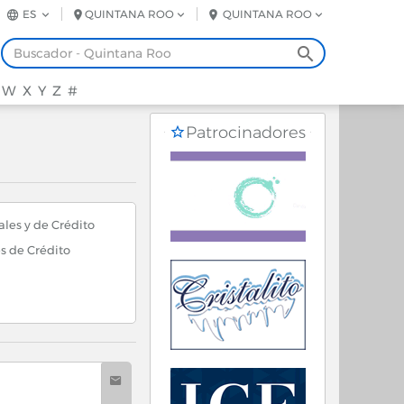
ES
QUINTANA ROO
QUINTANA ROO
W
X
Y
Z
#
Patrocinadores
les y de Crédito
s de Crédito