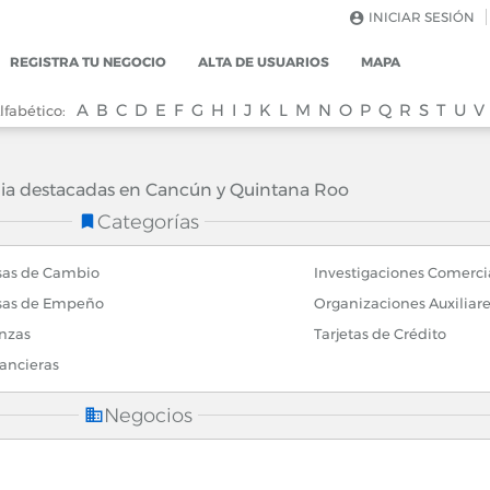
INICIAR SESIÓN
REGISTRA TU NEGOCIO
ALTA DE USUARIOS
MAPA
A
B
C
D
E
F
G
H
I
J
K
L
M
N
O
P
Q
R
S
T
U
V
lfabético:
a destacadas en Cancún y Quintana Roo
Categorías
sas de Cambio
Investigaciones Comercia
sas de Empeño
Organizaciones Auxiliare
nzas
Tarjetas de Crédito
ancieras
Negocios