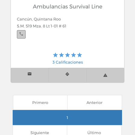
Cozumel, Quintana Roo
Ambulancias Survival Line
Delegación Nueva.- Proxima apertura Sur Av. 65 Sur
y Calle 25 Sur
Cancún, Quintana Roo
S.M. 519 Mza. 8 Lt 1-01 # 61
Chetumal, Quintana Roo
Av. Heroes de Chapultepec No. 239 esq.
Independencia
3 Calificaciones
Felipe Carrillo Puerto, Quintana Roo
Av. Constituyentes entre 75 y colonia Jesus Martinez
Ross
Primero
Anterior
Chetumal, Quintana Roo
1
Carreterra Ingenio Chetumal Km. 1 Poblado Javier
Rojo Gomez, Othon P
Siguiente
Último