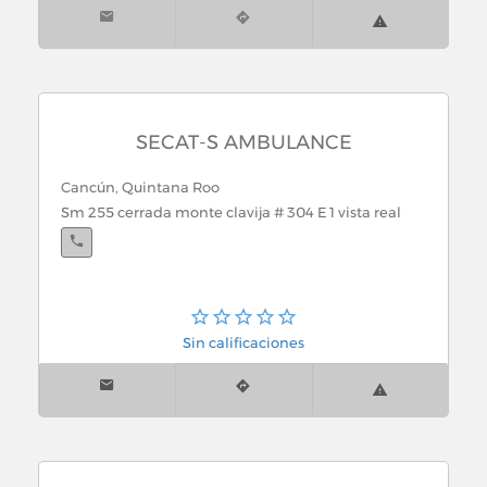
Sur Centro
Playa del Carmen, Quintana Roo
Av. juarez S/n esq. Calle 25 NorteAv.Juarez, Playa del
SECAT-S AMBULANCE
Carmen
Cancún, Quintana Roo
Sm 255 cerrada monte clavija # 304 E 1 vista real
Tulum, Quintana Roo
Av. Coba S/n, aun costado de la Estación de
Sin calificaciones
Isla Mujeres, Quintana Roo
Mz 160, Lt 4 Colonia La Gloria