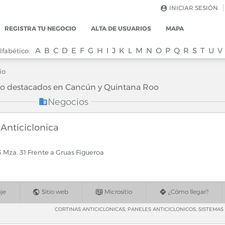
INICIAR SESIÓN
REGISTRA TU NEGOCIO
ALTA DE USUARIOS
MAPA
A
B
C
D
E
F
G
H
I
J
K
L
M
N
O
P
Q
R
S
T
U
V
lfabético:
io
o destacados en Cancún y Quintana Roo
Negocios
 Anticiclonica
63 Mza. 31 Frente a Gruas Figueroa
je
Sitio web
Micrositio
¿Cómo llegar?
CORTINAS ANTICICLONICAS, PANELES ANTICICLONICOS, SISTEMA