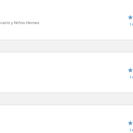
icario y Niños Heroes
1
1
1