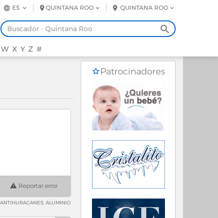
ES
QUINTANA ROO
QUINTANA ROO
W
X
Y
Z
#
Patrocinadores
Reportar error
S ANTIHURACANES, ALUMINIO