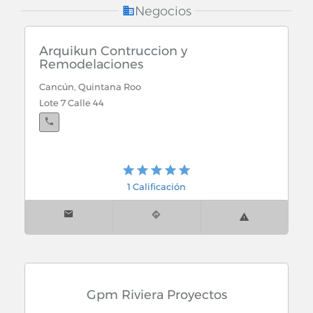
Cortinas Anticiclonicas
Negocios
Elevadores y Escaleras Electricas
Arquikun Contruccion y
Remodelaciones
Ferreterias y Tlapalerias
Cancún, Quintana Roo
Lote 7 Calle 44
Madera
Maquinaria para Construccion
Material y Equipo Electrico
1 Calificación
Materiales y Acabados para la Construccion
Metales
Pinturas
Gpm Riviera Proyectos