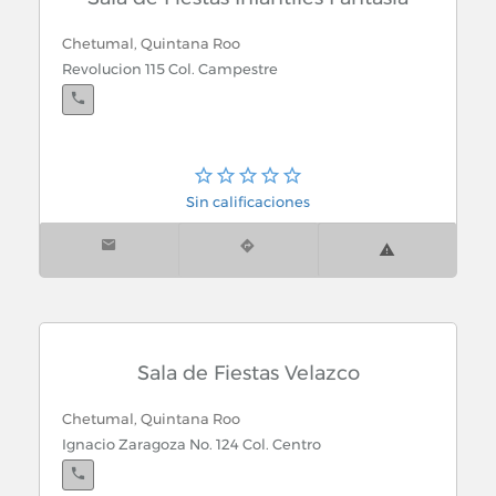
8 Lote 3-06 int. tienda Gomart junto al Hotel City
Express
Chetumal, Quintana Roo
Revolucion 115 Col. Campestre
Cancún, Quintana Roo
Suc. Av. Tulum Sm. 64 Mza 2 L-03 Int. de Gomart.
entre Av. Portillo y Calle 10
Sin calificaciones
Cancún, Quintana Roo
Suc. Sm. 23 Pino Int. de la Terminal Ado Lote 1 y 2
Local. 3
Sala de Fiestas Velazco
Chetumal, Quintana Roo
Cancún, Quintana Roo
Ignacio Zaragoza No. 124 Col. Centro
Carretera Cancún - Valladolid en la entrada del
Milagro