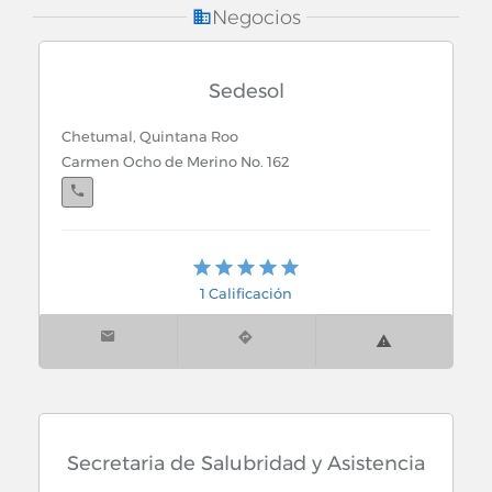
Salud y Medicina
Negocios
Sastrerias
Sedesol
Seguridad Industrial
Chetumal, Quintana Roo
Carmen Ocho de Merino No. 162
Seguridad y Seguros
Semillas, Granos, Harinas, Cafe
Cancún, Quintana Roo
Senderismo en playa
Av. yaxchilan mza 24 Lote 69 Sm. 22
1 Calificación
Servicio a Domicilio
Servicio de Contestacion
Servicio para Hoteles
Secretaria de Salubridad y Asistencia