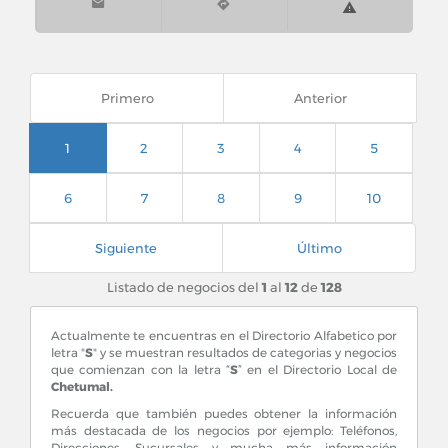
Cancún, Quintana Roo
Pabellon Cumbres
Primero
Anterior
1
2
3
4
5
Playa del Carmen, Quintana Roo
Centro Maya Playa del Carmen
6
7
8
9
10
Siguiente
Último
Listado de negocios del
1
al
12
de
128
Actualmente te encuentras en el Directorio Alfabetico por
letra "
S
" y se muestran resultados de categorias y negocios
que comienzan con la letra “
S
” en el Directorio Local de
Chetumal.
Recuerda que también puedes obtener la información
más destacada de los negocios por ejemplo: Teléfonos,
Direcciones, Sucursales y mucha más información