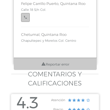
Felipe Carrillo Puerto, Quintana Roo
Calle 18 S/n Col.
Chetumal, Quintana Roo
Chapultepec y Morelos Col. Centro
Reportar error
Chetumal, Quintana Roo
Juarez y Chapultepec Col. Centro
COMENTARIOS Y
CALIFICACIONES
4.3
Chetumal, Quintana Roo
Atención
Juarez 92 Col. Centro
Precio