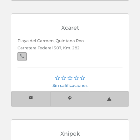
Xcaret
Playa del Carmen, Quintana Roo
Carretera Federal 307, Km. 282
Cancún, Quintana Roo
Av. Tulum # 290 Sm. 8 Mza 3 Lt 2 Esq. con Blvd.
Sin calificaciones
Pioneros
Xnipek