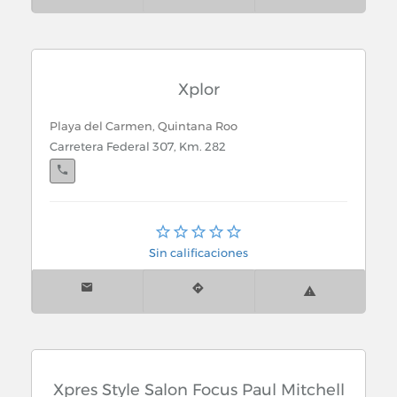
Xplor
Playa del Carmen, Quintana Roo
Carretera Federal 307, Km. 282
Cancún, Quintana Roo
Av. Tulum # 290 Sm. 8 Mza 3 Lt 2 Esq. con Blvd.
Sin calificaciones
Pioneros
Xpres Style Salon Focus Paul Mitchell