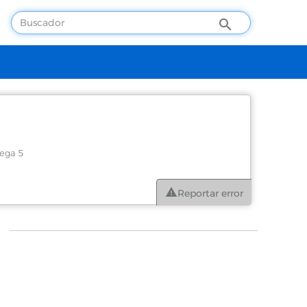
dega 5
Reportar error