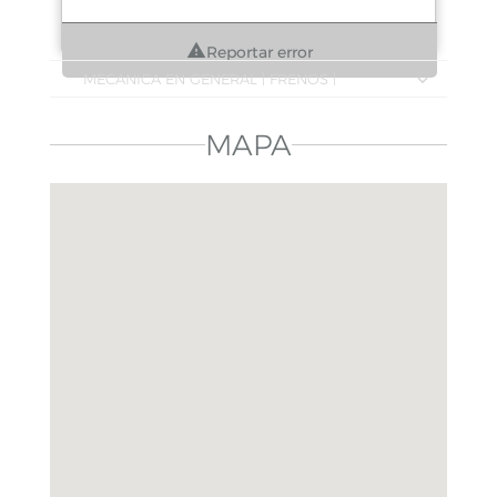
Reportar error
MECANICA EN GENERAL | FRENOS |
AFINACIONES | SUSPENSIONES | CAMBIOS DE
ACEITE | ESCANEO Y DIAGNOSTICO | LLANTAS
MAPA
| ALINEACION Y BALANCEO | TRANSMISIONES
AUTOMATICAS | DIRECCIONES HIDRAULICAS |
TMS