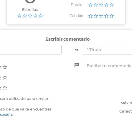
a Roo
Precio
nta Langosta
Estrellas
Calidad
Escribir comentario
será utilizado para enviar
Máxim
aso de que ya te encuentres
Caract
 sesión
.