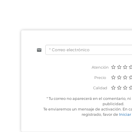
Mérida, Yucatán
PLaza Altabrisa:
Mérida, Yucatán
La Gran Plaza
Atención
Precio
Calidad
* Tu correo no aparecerá en el comentario, ni 
publicidad.
Te enviaremos un mensaje de activación. En c
registrado, favor de
Iniciar