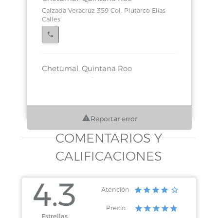
Calzada Veracruz 359 Col. Plutarco Elias
Calles
Chetumal, Quintana Roo
Av. 5 de Mayo S/n Edif. Constitucional Local
26
Reportar error
COMENTARIOS Y
Chetumal, Quintana Roo
Armada de México No. 101 Col. Campestre
CALIFICACIONES
4.3
Atención
Chetumal, Quintana Roo
Precio
Zaragoza 237 Col.
Estrellas