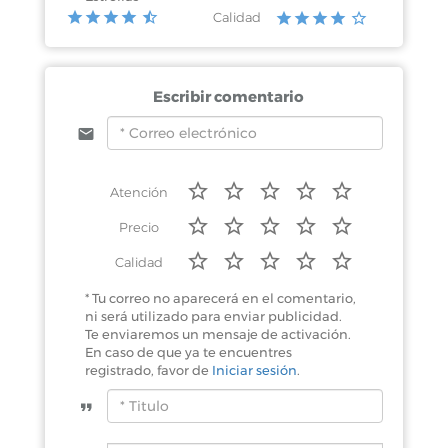
Calidad
Chetumal, Quintana Roo
Escribir comentario
Calzada Veracruz No. 359 Col. Naval
Atención
Cancún, Quintana Roo
Precio
Av. Lombardo Toledano Sm. 73 Mz. 1 Lt.
37-02 atras de la CTM.
Calidad
* Tu correo no aparecerá en el comentario,
ni será utilizado para enviar publicidad.
Te enviaremos un mensaje de activación.
En caso de que ya te encuentres
registrado, favor de
Iniciar sesión
.