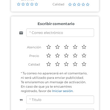
Calidad
Chetumal, Quintana Roo
Heroes Edf 7 Col. Centro
Escribir comentario
Chetumal, Quintana Roo
Atención
Dom Conocido Col.
Precio
Calidad
* Tu correo no aparecerá en el comentario,
Chetumal, Quintana Roo
ni será utilizado para enviar publicidad.
Palacio de Gobierno Col.
Te enviaremos un mensaje de activación.
En caso de que ya te encuentres
registrado, favor de
Iniciar sesión
.
Chetumal, Quintana Roo