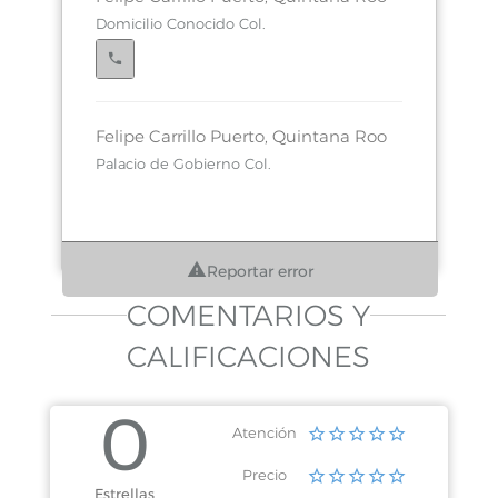
Domicilio Conocido Col.
Felipe Carrillo Puerto, Quintana Roo
Palacio de Gobierno Col.
Reportar error
Chetumal, Quintana Roo
Palacio de Gobierno Col. Centro
COMENTARIOS Y
CALIFICACIONES
0
Chetumal, Quintana Roo
Atención
Jesus Urueta Sn Col. Cinco de Abril
Precio
Estrellas