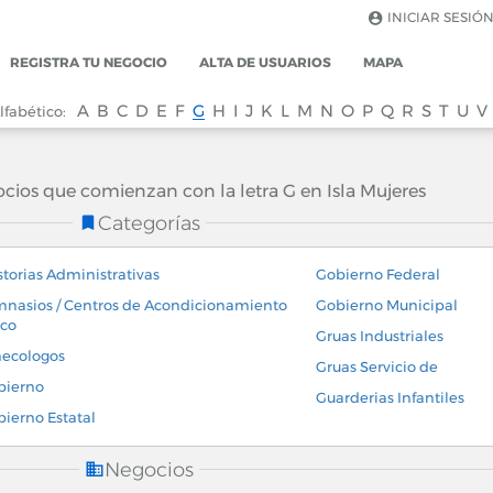
INICIAR SESIÓ
REGISTRA TU NEGOCIO
ALTA DE USUARIOS
MAPA
A
B
C
D
E
F
G
H
I
J
K
L
M
N
O
P
Q
R
S
T
U
V
lfabético:
ocios que comienzan con la letra G en Isla Mujeres
Categorías
torias Administrativas
Gobierno Federal
nasios / Centros de Acondicionamiento
Gobierno Municipal
ico
Gruas Industriales
necologos
Gruas Servicio de
bierno
Guarderias Infantiles
ierno Estatal
Negocios