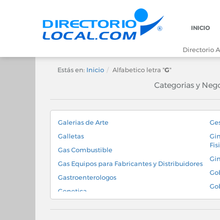
INICIO
Directorio A
Estás en:
Inicio
Alfabetico letra "
G
"
Categorias y Neg
Galerias de Arte
Ges
Galletas
Gim
Fis
Gas Combustible
Gi
Gas Equipos para Fabricantes y Distribuidores
Go
Gastroenterologos
Gob
Genetica