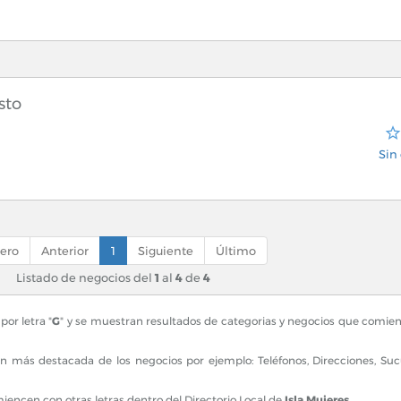
sto
Sin 
ero
Anterior
1
Siguiente
Último
Listado de negocios del
1
al
4
de
4
or letra "
G
" y se muestran resultados de categorias y negocios que comienz
 más destacada de los negocios por ejemplo: Teléfonos, Direcciones, S
ncen con otras letras dentro del Directorio Local de
Isla Mujeres
.