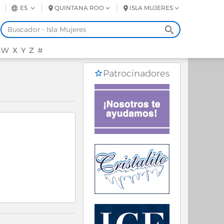
N
ES
QUINTANA ROO
ISLA MUJERES
W
X
Y
Z
#
Patrocinadores