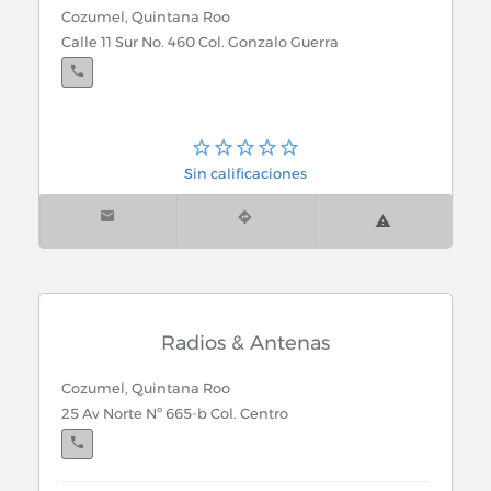
Refacciones para Tractocamiones y Remolques
Cozumel, Quintana Roo
Calle 11 Sur No. 460 Col. Gonzalo Guerra
Refacciones y Equipo Industrial
Refrescos
Refrigeracion Industrial
Sin calificaciones
Rejas y Cortinas de Acero
Rejillas Metalicas
Religion
Radios & Antenas
Cozumel, Quintana Roo
Relojerias
25 Av Norte Nº 665-b Col. Centro
Renta de Bodegas y Mini Bodegas