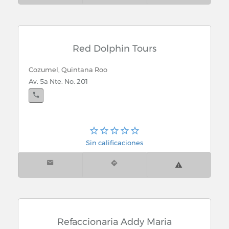
Ropa (Tiendas)
Ropa de Deportes
Red Dolphin Tours
Ropa de etiqueta
Cozumel, Quintana Roo
Av. 5a Nte. No. 201
Ropa interior
Ropa para niños
Ropa, Moda y Belleza
Sin calificaciones
Rosticerias
Rotulacion y Señalizacion
Rotuladores y Grabadores
Refaccionaria Addy Maria