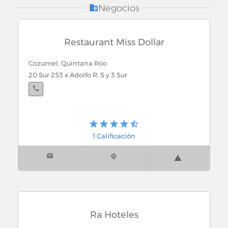
Radiolocalizacion
Negocios
Radiologos / Ultrasonografistas
Restaurant Miss Dollar
Rayos X
Cozumel, Quintana Roo
20 Sur 253 x Adolfo R. S y 3 Sur
Recreacion y Entretenimiento
Recreacion
Rectificacion Automotriz
1 Calificación
Recursos Humanos
Refaccionarias (Autopartes, Refacciones y
Accesorios)
Refacciones para Motores Diesel
Ra Hoteles