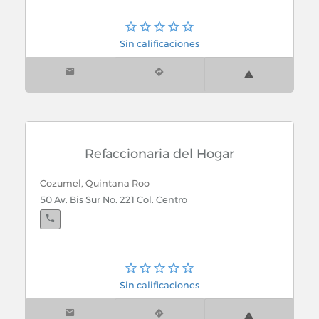
Sin calificaciones
Refaccionaria del Hogar
Cozumel, Quintana Roo
50 Av. Bis Sur No. 221 Col. Centro
Cancún, Quintana Roo
Torcasita Col. Sm. 66 Mz. 3 Lt. 47 Loc. 4
Sin calificaciones