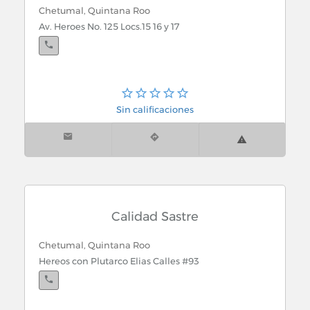
Camisetas (Fabricas)
Chetumal, Quintana Roo
Cancún, Quintana Roo
Av. Heroes No. 125 Locs.15 16 y 17
Av. Cobá S.M.35 entre Onix y Rubí
Campamentos
Canteras
Cantinas y Bares
Sin calificaciones
Cardiologos
Carne y Pollo (Proveedores)
Carnes Frias
Calidad Sastre
Chetumal, Quintana Roo
Carnes y Cortes Finos
Hereos con Plutarco Elias Calles #93
Carnicerias