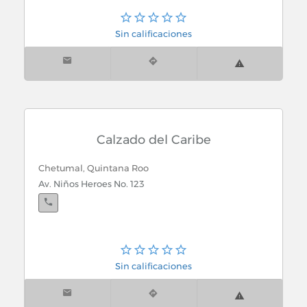
Carpinterias
Sin calificaciones
Casas de Cambio
Casas de Empeño
Casas y Departamentos Amueblados
Calzado del Caribe
Casetas Prefabricadas
Chetumal, Quintana Roo
Casetas y Carroserias para Vehiculos
Av. Niños Heroes No. 123
Celulares
Cemento
Sin calificaciones
Centros Comerciales