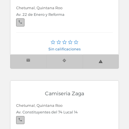
Chapas de Madera y Tableros
Chetumal, Quintana Roo
Av. 22 de Enero y Reforma
Cigarros
Cines
Chetumal, Quintana Roo
Cirugia Bariatrica (Obesidad)
22 de Enero S/n Col.
Sin calificaciones
Cirugia Gastroenterologica
Cirugia Pediatrica
Cirujanos
Camiseria Zaga
Cirujanos Plasticos / Cirugia Plastica y
Chetumal, Quintana Roo
Reconstructiva
Av. Constituyentes del 74 Lucal 14
Civiles y Contratistas (Profesionistas)