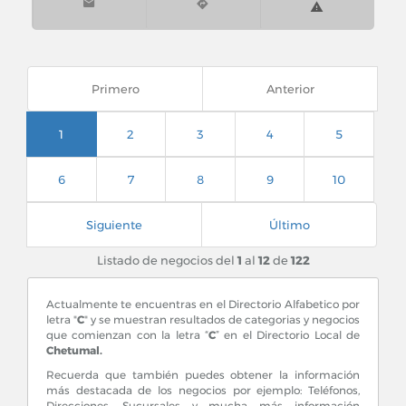
Cortinas y Persianas Decorativas
Cruceros
Primero
Anterior
1
2
3
4
5
6
7
8
9
10
Siguiente
Último
Listado de negocios del
1
al
12
de
122
Actualmente te encuentras en el Directorio Alfabetico por
letra "
C
" y se muestran resultados de categorias y negocios
que comienzan con la letra “
C
” en el Directorio Local de
Chetumal.
Recuerda que también puedes obtener la información
más destacada de los negocios por ejemplo: Teléfonos,
Direcciones, Sucursales y mucha más información