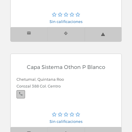
Comunicacion y Medios
Condominios
Sin calificaciones
Construccion Industrializada
Construccion
Constructores
Capa Sistema Othon P Blanco
Chetumal, Quintana Roo
Consultores
Corozal 388 Col. Centro
Contadores Publicos
Correccion Visual Con Laser
Sin calificaciones
Cortinas Anticiclonicas