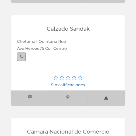
Centros Culturales
Centros de Espectaculos
Calzado Sandak
Centros de Meditacion
Chetumal, Quintana Roo
Ave Heroes 75 Col. Centro
Centros Nocturnos
Centros Productores
Ceramica
Sin calificaciones
Cercas de Alambre y Malla Ciclonica
Cerrajerias
Cervecerias
Camara Nacional de Comercio