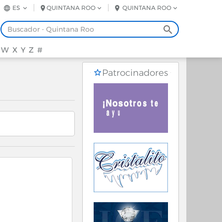
ES
QUINTANA ROO
QUINTANA ROO
W
X
Y
Z
#
Patrocinadores