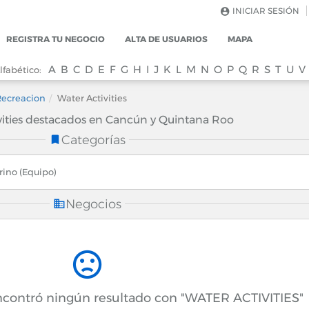
INICIAR SESIÓN
REGISTRA TU NEGOCIO
ALTA DE USUARIOS
MAPA
A
B
C
D
E
F
G
H
I
J
K
L
M
N
O
P
Q
R
S
T
U
V
lfabético:
Recreacion
Water Activities
vities destacados en Cancún y Quintana Roo
Categorías
ino (Equipo)
Negocios
encontró ningún resultado con "WATER ACTIVITIES"