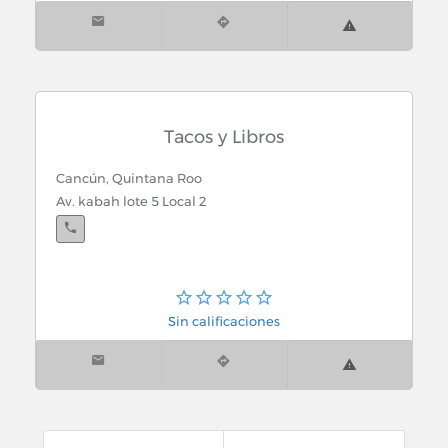
Hotelera
Cancún, Quintana Roo
Int Hotel Conrad Tabaqueria Col. Centro
Tacos y Libros
Cancún, Quintana Roo
Av. kabah lote 5 Local 2
Cancún, Quintana Roo
Int Hotel Cancun Sheraton Local 1
Sin calificaciones
Cancún, Quintana Roo
Blvd. Kukulkan Int. Hotel Fiesta American