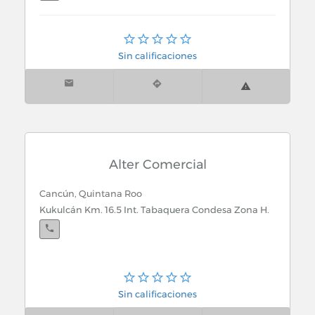
Cancún, Quintana Roo
Edif. Satelite Local 35 Sala 1-2 Aeropuerto
Sin calificaciones
Internacional
Alter Comercial
Cancún, Quintana Roo
Kukulcán Km. 16.5 Int. Tabaquera Condesa Zona H.
Sin calificaciones