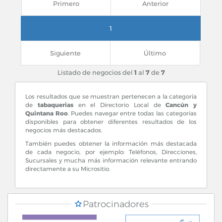
Cancún, Quintana Roo
Primero
Anterior
Blvd. Kukulcán Hotel Presidente Int. 2
1
Siguiente
Último
Cancún, Quintana Roo
Blvd Kukulkan Km 18.5 Zh Col. Centro
Listado de negocios del
1
al
7
de
7
Los resultados que se muestran pertenecen a la categoría
de
tabaquerias
en el Directorio Local de
Cancún y
Quintana Roo
. Puedes navegar entre todas las categorías
Cancún, Quintana Roo
disponibles para obtener diferentes resultados de los
Kukulcán Int. Hotel Coral Beach Loc 7 Col. Z H
negocios más destacados.
También puedes obtener la información más destacada
de cada negocio, por ejemplo: Teléfonos, Direcciones,
Sucursales y mucha más información relevante entrando
directamente a su Micrositio.
Cancún, Quintana Roo
Loc 10 y 12 Aeropuerto Int Salida Int Col. Centro
Patrocinadores