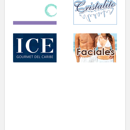
Cancún, Quintana Roo
Blvd. Kukulcán Hotel Calinda Lt. 1