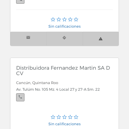
Cancún, Quintana Roo
Bonampak x Uxmal Dep. 101 102 Lt. 5 6 Sm. 2a
Sin calificaciones
Cancún, Quintana Roo
Kukulkán Km. 8. 5 Terramar Suites Lt. 5 Col. Z H
Distribuidora Fernandez Martin SA D
CV
Cancún, Quintana Roo
Av. Tulúm No. 105 Mz. 4 Local 27 y 27-A Sm. 22
Sin calificaciones