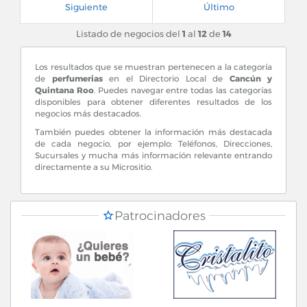
Siguiente
Último
Cancún, Quintana Roo
Listado de negocios del
1
al
12
de
14
Ultrafemme Luxury Avenue: Blvd. Kukulcan Km. 13
Local. # 1 Zona Hotelera
Los resultados que se muestran pertenecen a la categoría
de
perfumerias
en el Directorio Local de
Cancún y
Quintana Roo
. Puedes navegar entre todas las categorías
disponibles para obtener diferentes resultados de los
San José del Cabo, Baja California Sur
negocios más destacados.
Luxury Avenue: Los Cabos: Marina Cabo San Lucas (A
También puedes obtener la información más destacada
lado de Puerto Paraiso)
de cada negocio, por ejemplo: Teléfonos, Direcciones,
Sucursales y mucha más información relevante entrando
directamente a su Micrositio.
Playa del Carmen, Quintana Roo
Patrocinadores
Ultrafemme Paseo del Carmen:Av. 10 Sur S/N entre
Ave 10 y Calle 1 Sur Local. 15 Plaza Paseo del Carmen
Playa del Carmen, Quintana Roo