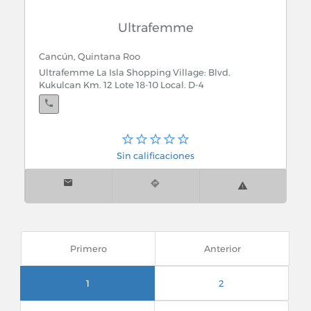
Ultrafemme
Cancún, Quintana Roo
Ultrafemme La Isla Shopping Village: Blvd.
Kukulcan Km. 12 Lote 18-10 Local. D-4
Cancún, Quintana Roo
Sin calificaciones
Ultrafemme Plaza Caracol:Blvd. Kukulcan Km. 8.5
Locales 151 y 152 Centro Comercial La Isla
Cancún, Quintana Roo
Primero
Anterior
Ultrafemme Plaza las Americas: Av. Tulum Sur No.
260 Local 227 y 228 Sm. 7 M5 Lote 1
1
2