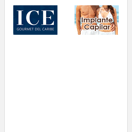
Ultrafemme Playa del Carmen: Av. 5a Norte S/N
entre Calle 10 y 12 local 102
San José del Cabo, Baja California Sur
Plaza Dorada:Sobre Blvd. Marina, Col. Centro
Playa del Carmen, Quintana Roo
Playa del Carmen: 5a Av. y 14 Bis
Cancún, Quintana Roo
Ultrafemme Malecon Americas:Av. Tulum No. 260
Local. 34 A Sm. 7 Col. Centro