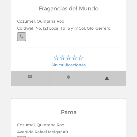
Cancún, Quintana Roo
Fragancias del Mundo
Suc. Soriana Talleres
Cozumel, Quintana Roo
Cancún, Quintana Roo
Coldwell No. 121 Local 1 x 15 y 17 Col. Glo. Gerrero
Suc. Walmart Comalcalco
Cancún, Quintana Roo
Cozumel, Quintana Roo
Av. Tulúm 115 Sm. 23
R. Melgar No. 27 x 3 Sur
Sin calificaciones
Cozumel, Quintana Roo
Costera Nte Km. 5-8 Int. Hotel Melia Mayan
Pama
Cozumel, Quintana Roo
Avenida Rafael Melgar #9