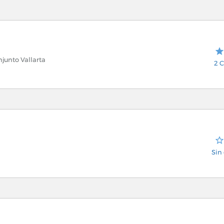
njunto Vallarta
2 C
Sin 