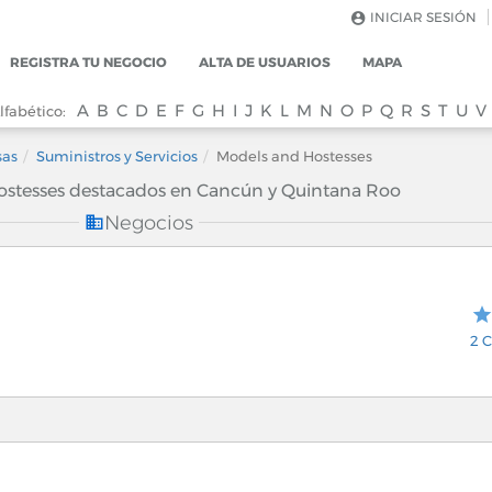
INICIAR SESIÓN
REGISTRA TU NEGOCIO
ALTA DE USUARIOS
MAPA
A
B
C
D
E
F
G
H
I
J
K
L
M
N
O
P
Q
R
S
T
U
V
lfabético:
sas
Suministros y Servicios
Models and Hostesses
stesses destacados en Cancún y Quintana Roo
Negocios
2 C