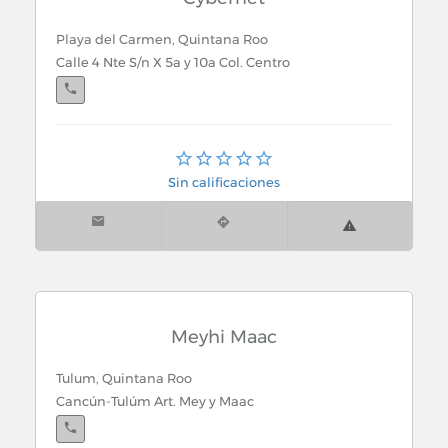
Playa del Carmen, Quintana Roo
Calle 4 Nte S/n X 5a y 10a Col. Centro
Playa del Carmen, Quintana Roo
5a Plaza Rincon del Sol Local 2-B x 8 Nte.
Sin calificaciones
Playa del Carmen, Quintana Roo
Calle 4 Nte X 5a y 10a Av.
Meyhi Maac
Tulum, Quintana Roo
Cancún-Tulúm Art. Mey y Maac