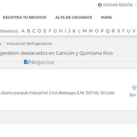
INICIAR SESIÓN
REGISTRA TU NEGOCIO
ALTA DE USUARIOS
MAPA
A
B
C
D
E
F
G
H
I
J
K
L
M
N
O
P
Q
R
S
T
U
V
lfabético:
s
Industrial Refrigeration
rigeration destacados en Cancún y Quintana Roo
Negocios
ibano parque Industrial Gins Bodegas S.M. 301 Mz. 61 Lote
Sin 