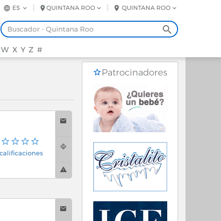
ES
QUINTANA ROO
QUINTANA ROO
W
X
Y
Z
#
Patrocinadores
calificaciones