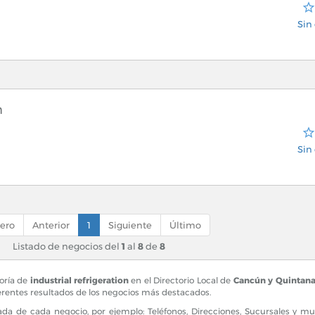
Sin 
n
Sin 
ero
Anterior
1
Siguiente
Último
Listado de negocios del
1
al
8
de
8
oría de
industrial refrigeration
en el Directorio Local de
Cancún y Quintan
ferentes resultados de los negocios más destacados.
a de cada negocio, por ejemplo: Teléfonos, Direcciones, Sucursales y 