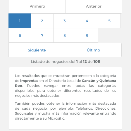
Primero
Anterior
1
2
3
4
5
Playa del Carmen, Quintana Roo
Suc. Playa I Av. CTM entre 35 y 40 N. Col. L. D. Colosio
6
7
8
9
Siguiente
Último
Playa del Carmen, Quintana Roo
Listado de negocios del
1
al
12
de
105
Suc. Playa II Av. 30 entre Calles 2 y 4 Col. Centro
Los resultados que se muestran pertenecen a la categoría
de
imprentas
en el Directorio Local de
Cancún y Quintana
Roo
. Puedes navegar entre todas las categorías
disponibles para obtener diferentes resultados de los
negocios más destacados.
También puedes obtener la información más destacada
de cada negocio, por ejemplo: Teléfonos, Direcciones,
Sucursales y mucha más información relevante entrando
directamente a su Micrositio.