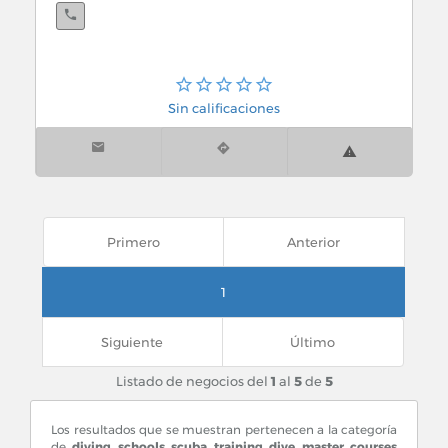
Sin calificaciones
Primero
Anterior
1
Siguiente
Último
Listado de negocios del
1
al
5
de
5
Los resultados que se muestran pertenecen a la categoría
de
diving schools scuba training dive master courses