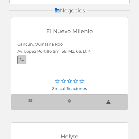
Esteticas Automotrices
Negocios
Refaccionarias (Autopartes, Refacciones y
Accesorios)
El Nuevo Milenio
Servicios Automotrices
Cancún, Quintana Roo
Av. Lopez Portillo Sm. 58, Mz. 66, Lt. 4
Talleres Automotrices
Sin calificaciones
Helyte