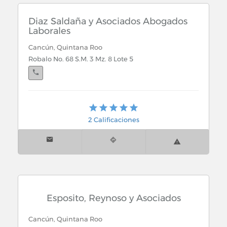
Diaz Saldaña y Asociados Abogados
Laborales
Cancún, Quintana Roo
Robalo No. 68 S.M. 3 Mz. 8 Lote 5
Playa del Carmen, Quintana Roo
Av. 40 Nte. No. 191 Depto. 1 Lote 4 Mz. 62 entre Calle
2 Calificaciones
8 y 10
Esposito, Reynoso y Asociados
Cancún, Quintana Roo